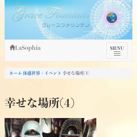
Skip
姫乃宮亜美公式サイト～Grace Fountain～
グレースファウンテン
to
content
LaSophia
TMenu
MENU
ホーム
体感世界・イベント
幸せな場所(4)
幸せな場所(4)