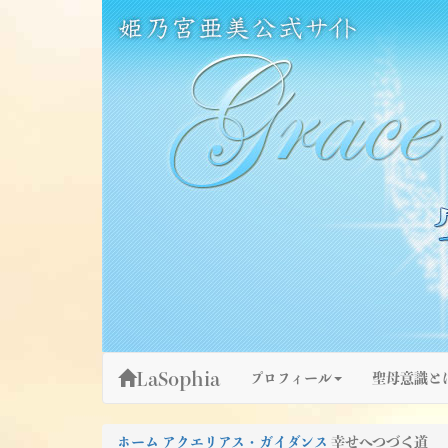
Skip
姫乃宮亜美公式サイト～Grace Fountain～
グレースファウンテン
to
content
LaSophia
プロフィール
聖母意識と
ホーム
アクエリアス・ガイダンス
幸せへつづく道