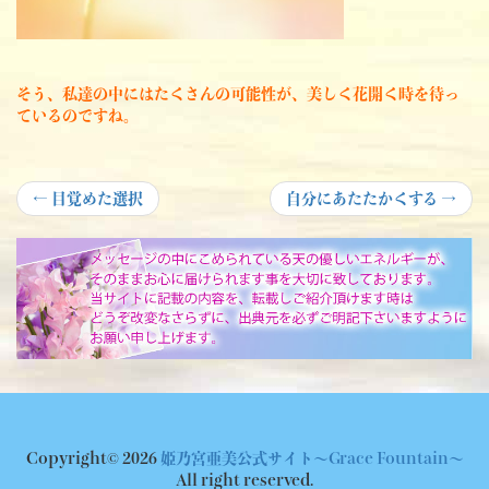
そう、私達の中にはたくさんの可能性が、美しく花開く時を待っ
ているのですね。
投
Previous
Next
←
目覚めた選択
自分にあたたかくする
→
post:
post:
稿
ナ
ビ
ゲ
ー
シ
ョ
Copyright© 2026
姫乃宮亜美公式サイト～Grace Fountain～
ン
All right reserved.