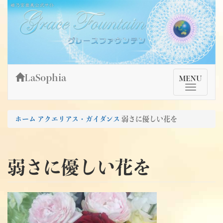
Skip
姫乃宮亜美公式サイト～Grace Fountain～
グレースファウンテン
to
content
LaSophia
TMenu
MENU
ホーム
アクエリアス・ガイダンス
弱さに優しい花を
弱さに優しい花を