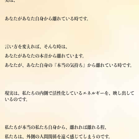
あなたがあなた自身から離れている時です。
言い方を変えれば、そんな時は、
あなたがあなたの本音から離れています。
あなたが、あなた自身の『本当の気持ち』から離れている時です。
現実は、私たちの内側で活性化しているエネルギーを、映し出して
いるのです。
私たちが本当の私たち自身から、離れれば離れる程、
私たちは、外側の人間関係を遠く感じてしまうのです。