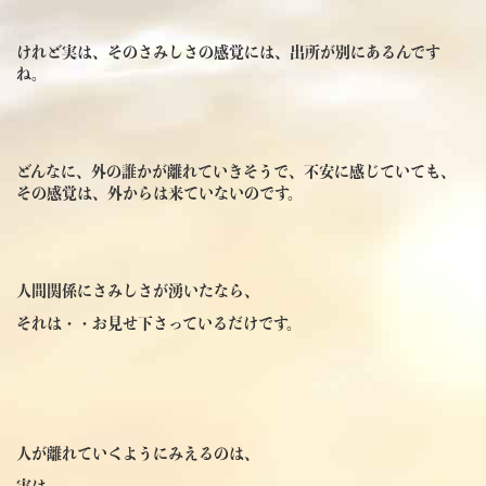
けれど実は、そのさみしさの感覚には、出所が別にあるんです
ね。
どんなに、外の誰かが離れていきそうで、不安に感じていても、
その感覚は、外からは来ていないのです。
人間関係にさみしさが湧いたなら、
それは・・お見せ下さっているだけです。
人が離れていくようにみえるのは、
実は、