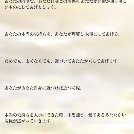
あなたの内側で、あなた自身との関係を あたたかい愛が通う優し
いものにしてあげましょう。
あなたの本当の気持ちを、あなたが理解し 大事にしてあげる。
だめでも、よくなくても、近づいてあたたかくしてあげます。
あなたがあなた自身に近づけば近づく程、
本当の気持ちを大事にできた時、不思議と、愛のあるあたたかい
関係が広がっていきます。