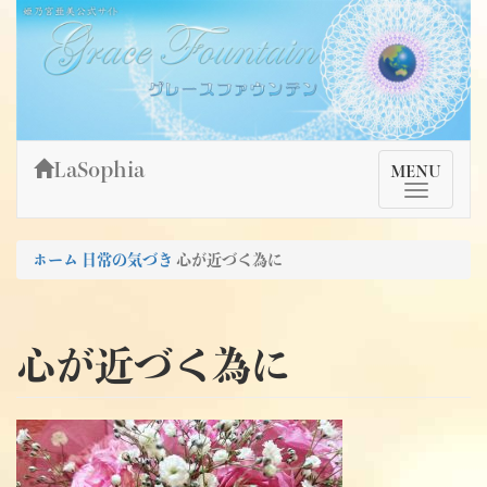
Skip
姫乃宮亜美公式サイト～Grace Fountain～
グレースファウンテン
to
content
LaSophia
TMenu
MENU
ホーム
日常の気づき
心が近づく為に
心が近づく為に