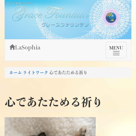
Skip
姫乃宮亜美公式サイト～Grace Fountain～
グレースファウンテン
to
content
LaSophia
TMenu
MENU
ホーム
ライトワーク
心であたためる祈り
心であたためる祈り