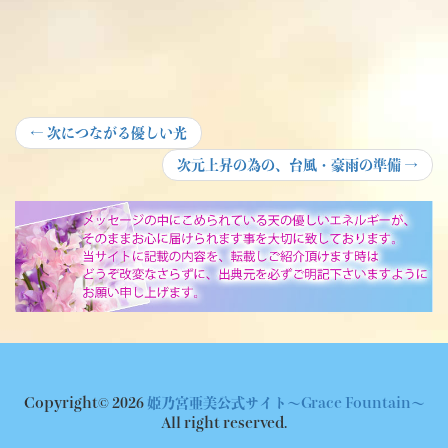
投
Previous
←
次につながる優しい光
post:
稿
Next
次元上昇の為の、台風・豪雨の準備
→
post:
ナ
ビ
ゲ
ー
シ
ョ
ン
Copyright© 2026
姫乃宮亜美公式サイト～Grace Fountain～
All right reserved.