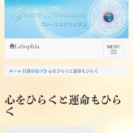
Skip
姫乃宮亜美公式サイト～Grace Fountain～
グレースファウンテン
to
content
LaSophia
TMenu
MENU
ホーム
日常の気づき
心をひらくと運命もひらく
心をひらくと運命もひら
く