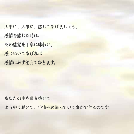
大事に、大事に、感じてあげましょう。
感情を感じた時は、
その感覚を丁寧に味わい、
感じぬいてあげれば
感情は必ず消えてゆきます。
あなたの中を通り抜けて、
ようやく動いて、宇宙へと帰っていく事ができるのです。