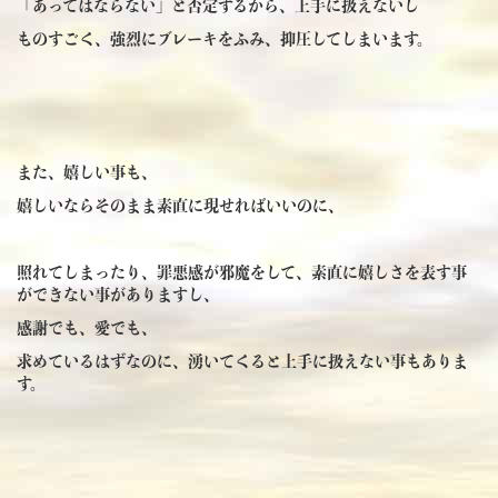
「あってはならない」と否定するから、上手に扱えないし
ものすごく、強烈にブレーキをふみ、抑圧してしまいます。
また、嬉しい事も、
嬉しいならそのまま素直に現せればいいのに、
照れてしまったり、罪悪感が邪魔をして、素直に嬉しさを表す事
ができない事がありますし、
感謝でも、愛でも、
求めているはずなのに、湧いてくると上手に扱えない事もありま
す。