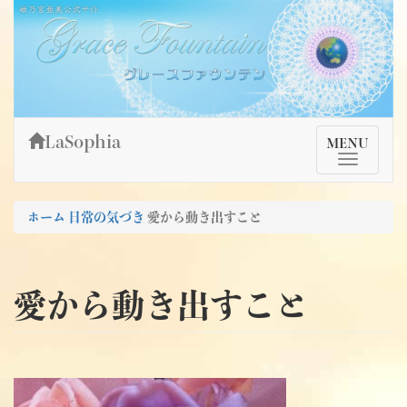
Skip
姫乃宮亜美公式サイト～Grace Fountain～
グレースファウンテン
to
content
LaSophia
TMenu
MENU
ホーム
日常の気づき
愛から動き出すこと
愛から動き出すこと