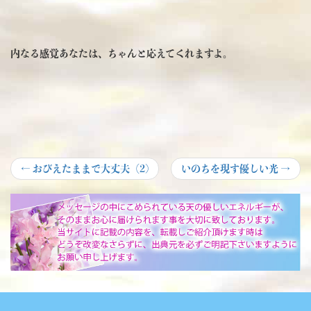
内なる感覚あなたは、ちゃんと応えてくれますよ。
投
Previous
Next
←
おびえたままで大丈夫（2)
いのちを現す優しい光
→
post:
post:
稿
ナ
ビ
ゲ
ー
シ