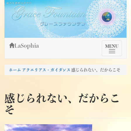
Skip
姫乃宮亜美公式サイト～Grace Fountain～
グレースファウンテン
to
content
LaSophia
TMenu
MENU
ホーム
アクエリアス・ガイダンス
感じられない、だからこそ
感じられない、だからこ
そ