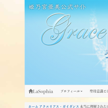
Skip
姫乃宮亜美公式サイト～Grace Fountain～
グレースファウンテン
to
content
LaSophia
プロフィール
聖母意識と
ホーム
アクエリアス・ガイダンス
本当に理解された