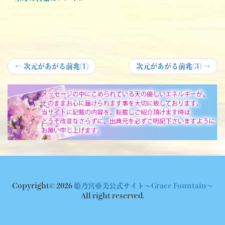
投
Previous
Next
←
次元があがる前兆(1)
次元があがる前兆(3)
→
post:
post:
稿
ナ
ビ
ゲ
ー
シ
ョ
Copyright© 2026
姫乃宮亜美公式サイト～Grace Fountain～
ン
All right reserved.