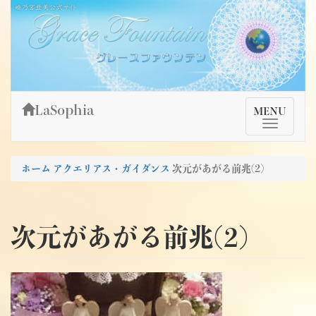
Skip
姫乃宮亜美公式サイト～Grace Fountain～
グレースファウンテン
to
content
LaSophia
TMenu
MENU
ホーム
アクエリアス・ガイダンス
次元があがる前兆(2)
次元があがる前兆(2)