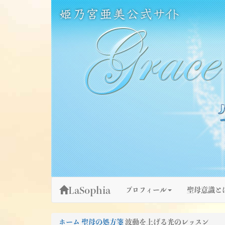
Skip
姫乃宮亜美公式サイト～Grace Fountain～
グレースファウンテン
to
content
LaSophia
プロフィール
聖母意識と
ホーム
聖母の処方箋
波動を上げる光のレッスン