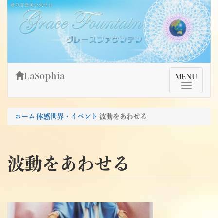
Skip
姫乃宮亜美公式サイト～Grace Fountain～
グレースファウンテン
to
content
LaSophia
TMenu
MENU
ホーム
体感世界・イベント
波動をあわせる
波動をあわせる