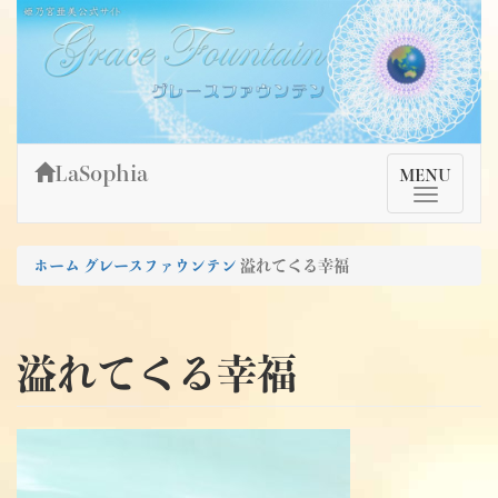
Skip
姫乃宮亜美公式サイト～Grace Fountain～
グレースファウンテン
to
content
LaSophia
TMenu
MENU
ホーム
グレースファウンテン
溢れてくる幸福
溢れてくる幸福