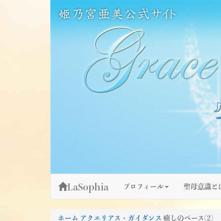
Skip
姫乃宮亜美公式サイト～Grace Fountain～
グレースファウンテン
to
content
LaSophia
プロフィール
聖母意識と
ホーム
アクエリアス・ガイダンス
癒しのベース(2)