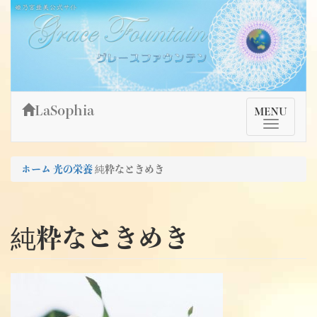
Skip
姫乃宮亜美公式サイト～Grace Fountain～
グレースファウンテン
to
content
LaSophia
TMenu
MENU
ホーム
光の栄養
純粋なときめき
純粋なときめき