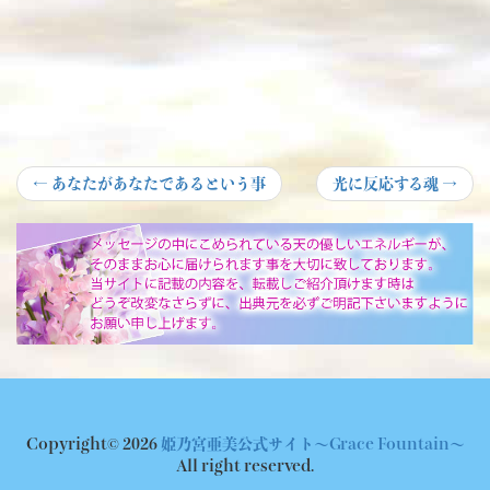
投
Previous
Next
←
あなたがあなたであるという事
光に反応する魂
→
post:
post:
稿
ナ
ビ
ゲ
ー
シ
ョ
Copyright© 2026
姫乃宮亜美公式サイト～Grace Fountain～
ン
All right reserved.