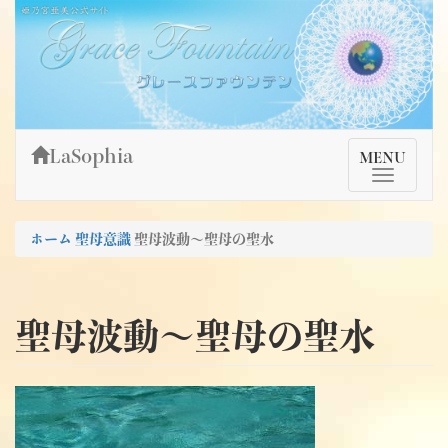
Skip
姫乃宮亜美公式サイト～Grace Fountain～
グレースファウンテン
to
content
LaSophia
TMenu
MENU
ホーム
聖母意識
聖母波動～聖母の聖水
聖母波動～聖母の聖水