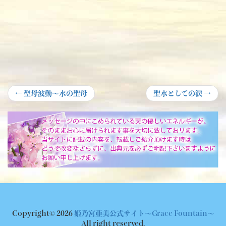
投
Previous
Next
←
聖母波動～水の聖母
聖水としての涙
→
post:
post:
稿
ナ
ビ
ゲ
ー
シ
ョ
Copyright© 2026
姫乃宮亜美公式サイト～Grace Fountain～
ン
All right reserved.