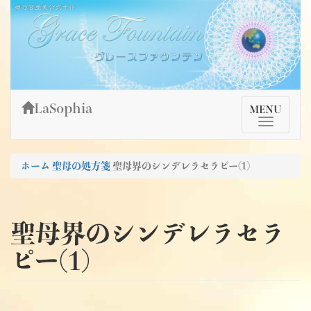
Skip
姫乃宮亜美公式サイト～Grace Fountain～
グレースファウンテン
to
content
LaSophia
TMenu
MENU
ホーム
聖母の処方箋
聖母界のシンデレラセラピー(1)
聖母界のシンデレラセラ
ピー(1)