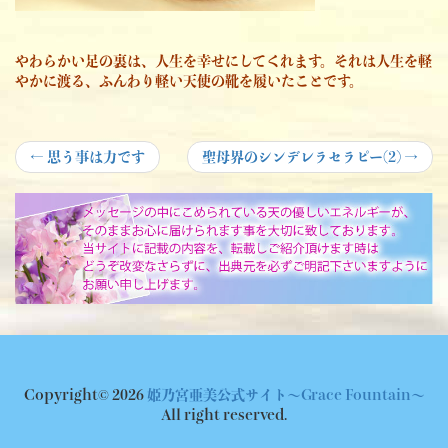
やわらかい足の裏は、人生を幸せにしてくれます。それは人生を軽
やかに渡る、ふんわり軽い天使の靴を履いたことです。
投
Previous
Next
←
思う事は力です
聖母界のシンデレラセラピー(2)
→
post:
post:
稿
ナ
ビ
ゲ
ー
シ
ョ
Copyright© 2026
姫乃宮亜美公式サイト～Grace Fountain～
ン
All right reserved.