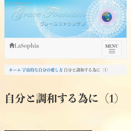
Skip
姫乃宮亜美公式サイト～Grace Fountain～
グレースファウンテン
to
content
LaSophia
TMenu
MENU
ホーム
宇宙的な自分の愛し方
自分と調和する為に（1)
自分と調和する為に（1)