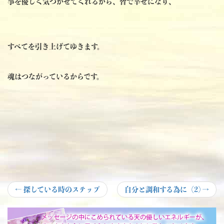
事を優しく気づかせてくれるから、皆で幸せになり、
すべてを引き上げてゆきます。
魂はつながっているからです。
投
Previous
Next
←
探している時のステップ
自分と調和する為に（2)
→
post:
post:
稿
ナ