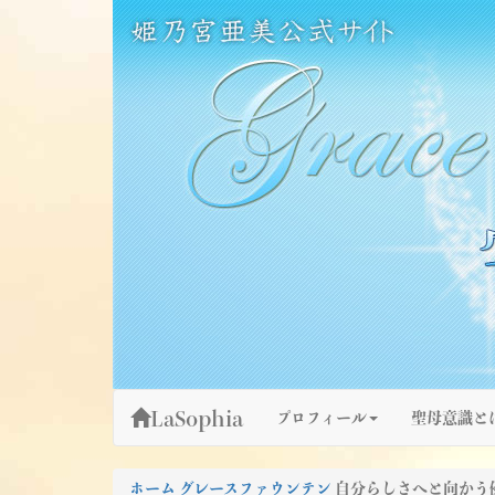
Skip
姫乃宮亜美公式サイト～Grace Fountain～
グレースファウンテン
to
content
LaSophia
プロフィール
聖母意識と
ホーム
グレースファウンテン
自分らしさへと向かう