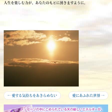
人生を楽しむ力が、あなたのもとに湧きますように。
投
Previous
Next
←
愛する気持ちをあきらめない
愛にあふれた世界
→
post:
post:
稿
ナ