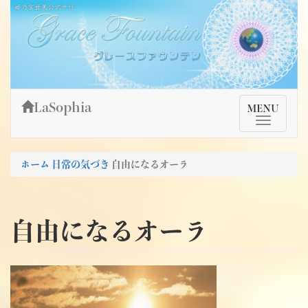
Skip
姫乃宮亜美公式サイト～Grace Fountain～
グレースファウンテン
to
content
LaSophia
TMenu
MENU
ホーム
日常の気づき
自由になるオーラ
自由になるオーラ