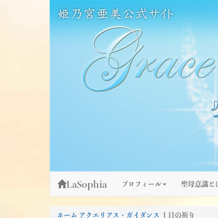
Skip
姫乃宮亜美公式サイト～Grace Fountain～
グレースファウンテン
to
content
LaSophia
プロフィール
聖母意識と
ホーム
アクエリアス・ガイダンス
１日の祈り