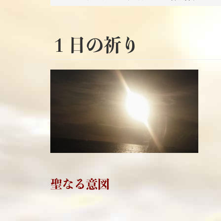
１日の祈り
聖なる意図