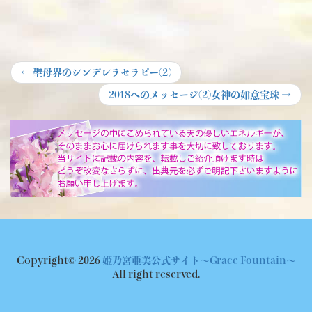
投
Previous
←
聖母界のシンデレラセラピー(2)
post:
稿
Next
2018へのメッセージ(2)女神の如意宝珠
→
post:
ナ
ビ
ゲ
ー
シ
ョ
ン
Copyright© 2026
姫乃宮亜美公式サイト～Grace Fountain～
All right reserved.