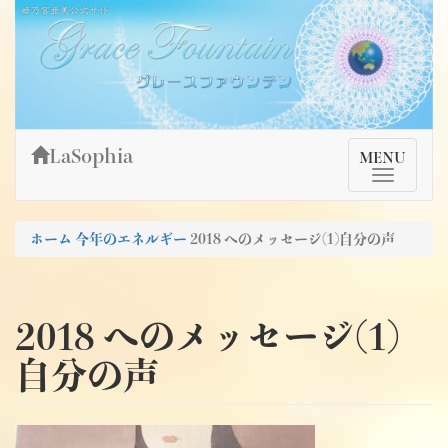
Skip
姫乃宮亜美公式サイト～Grace Fountain～
グレースファウンテン
to
content
LaSophia
TMenu
MENU
ホーム
今年のエネルギー
2018 へのメッセージ(1)自分の声
2018 へのメッセージ(1)
自分の声