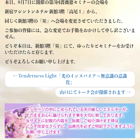
本日、8月7日に開催の第3回薔薇窓セミナーの会場を
新宿ワシントンホテル 新館3階「高尾１」から、
同じく新館3階の「菊」へ会場を変更させていただきました。
ご参加の皆様には、急な変更でお手数をおかけして申し訳ございま
せん。
どうぞ本日は、新館3階「菊」にて、ゆったりとセミナーをお受け
いただけたらと存じます。
どうぞよろしくお願い申し上げます。
投
Previous
←
Tenderness Light「光のインスパイア～無意識の意識
post:
化」
稿
Next
山口にてトーク会が開催されます
→
ナ
post:
ビ
ゲ
ー
シ