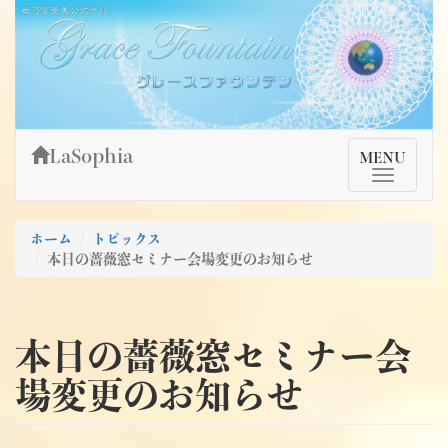
Skip
姫乃宮亜美公式サイト～Grace Fountain～
グレースファウンテン
to
content
LaSophia
TMenu
MENU
ホーム
トピックス
本日の薔薇窓セミナー会場変更のお知らせ
本日の薔薇窓セミナー会
場変更のお知らせ