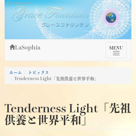
Skip
姫乃宮亜美公式サイト～Grace Fountain～
グレースファウンテン
to
content
LaSophia
TMenu
MENU
ホーム
トピックス
Tenderness Light「先祖供養と世界平和」
Tenderness Light「先祖
供養と世界平和」