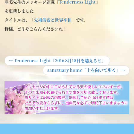
亜美先生のメッセージ連載『
Tenderness Light
』
を更新しました。
タイトルは、「
先祖供養と世界平和
」です。
皆様、どうぞごらんくださいね！
投
Previous
←
Tenderness Light「2016.8月15日を越えると」
post:
稿
Next
sanctuary home「上を向いて歩く」
→
post:
ナ
ビ
ゲ
ー
シ
ョ