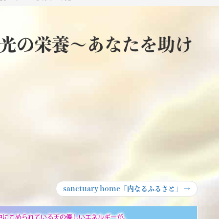
ght「光の栄養～あなたを助け
Next
sanctuary home「内なるふるさと」
→
post: