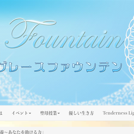
は
イベント
聖母授業
優しい生き方
Tenderness Li
「光の栄養～あなたを助ける力」