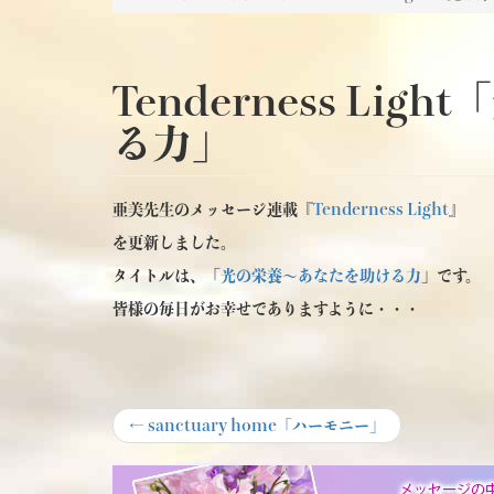
Tenderness Li
る力」
亜美先生のメッセージ連載『
Tenderness Light
』
を更新しました。
タイトルは、「
光の栄養～あなたを助ける力
」です。
皆様の毎日がお幸せでありますように・・・
投
Previous
←
sanctuary home「ハーモニー」
post:
稿