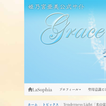
Skip
姫乃宮亜美公式サイト～Grace Fountain～
グレースファウンテン
to
content
LaSophia
プロフィール
聖母意識と
ホーム
トピックス
Tenderness Light