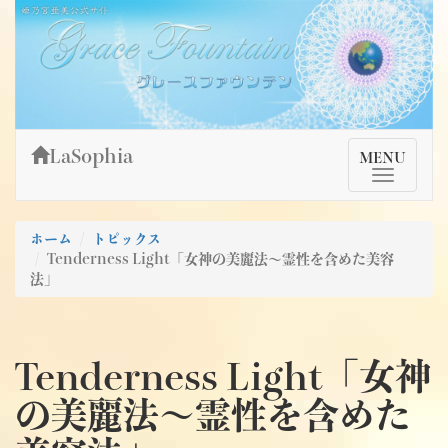
Skip
姫乃宮亜美公式サイト～Grace Fountain～
グレースファウンテン
to
content
LaSophia
TMenu
MENU
ホーム
トピックス
Tenderness Light「女神の美麗法～霊性を含めた美容
法」
Tenderness Light「女神
の美麗法～霊性を含めた