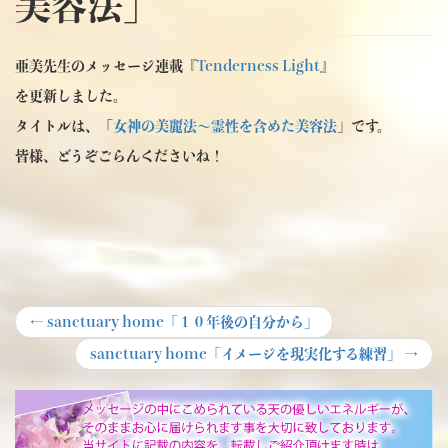
美容法」
亜美先生のメッセージ連載『
Tenderness Light
』
を更新しました。
タイトルは、「
女神の美麗法～霊性を含めた美容法
」です。
皆様、どうぞごらんくださいね！
投
Previous
←
sanctuary home「１０年後の自分から」
post:
稿
Next
sanctuary home「イメージを現実化する練習」
→
post:
ナ
ビ