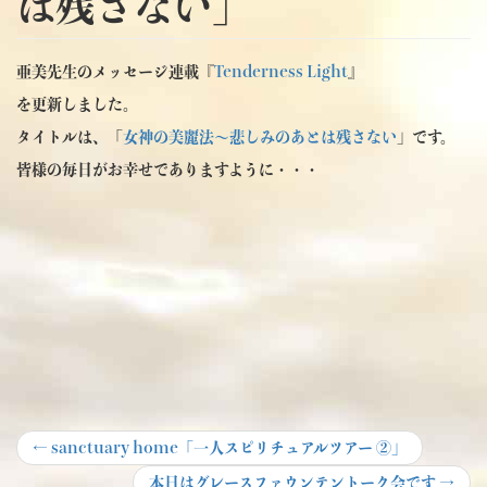
は残さない」
亜美先生のメッセージ連載『
Tenderness Light
』
を更新しました。
タイトルは、「
女神の美麗法～悲しみのあとは残さない
」です。
皆様の毎日がお幸せでありますように・・・
投
Previous
←
sanctuary home「一人スピリチュアルツアー ②」
post:
稿
Next
本日はグレースファウンテントーク会です
→