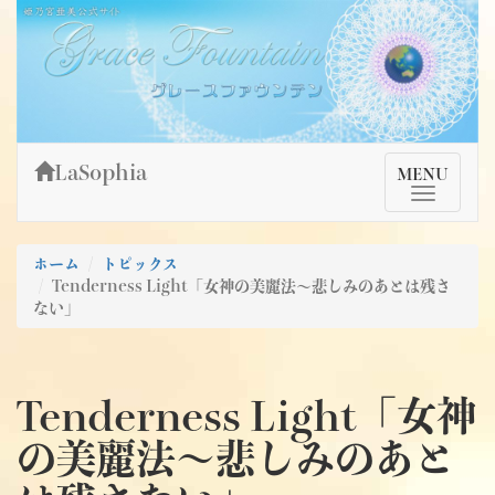
Skip
姫乃宮亜美公式サイト～Grace Fountain～
グレースファウンテン
to
content
LaSophia
TMenu
MENU
ホーム
トピックス
Tenderness Light「女神の美麗法～悲しみのあとは残さ
ない」
Tenderness Light「女神
の美麗法～悲しみのあと