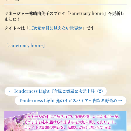
マネージャー林崎由美子のブログ「sanctuary home」を更新し
ました！
タイトルは「
三次元か目に見えない世界か
」です。
「sanctuary home」
投
Previous
←
Tenderness Light『台風と突風と次元上昇（2)
post:
稿
Next
Tenderness Light 光のインスパイア～内なる好奇心
→
post:
ナ
ビ
ゲ