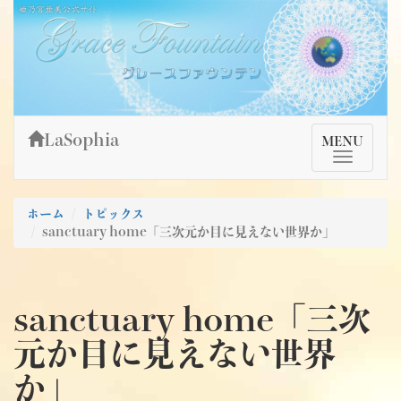
Skip
姫乃宮亜美公式サイト～Grace Fountain～
グレースファウンテン
to
content
LaSophia
TMenu
MENU
ホーム
トピックス
sanctuary home「三次元か目に見えない世界か」
sanctuary home「三次
元か目に見えない世界
か」