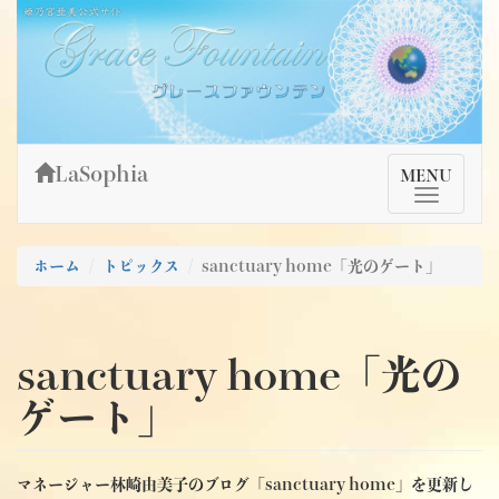
Skip
姫乃宮亜美公式サイト～Grace Fountain～
グレースファウンテン
to
content
LaSophia
TMenu
MENU
ホーム
トピックス
sanctuary home「光のゲート」
sanctuary home「光の
ゲート」
マネージャー林崎由美子のブログ「sanctuary home」を更新し