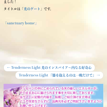
ました！
タイトルは「
光のゲート
」です。
「sanctuary home」
投
Previous
←
Tenderness Light 光のインスパイア～内なる好奇心
post:
稿
Next
Tenderness Light 『膝を抱えるのは一晩だけで』
→
post:
ナ
ビ
ゲ
ー