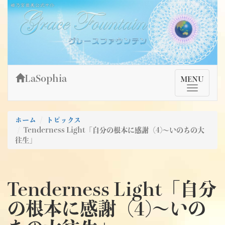
Skip
姫乃宮亜美公式サイト～Grace Fountain～
グレースファウンテン
to
content
LaSophia
TMenu
MENU
ホーム
トピックス
Tenderness Light「自分の根本に感謝（4)～いのちの大
往生」
Tenderness Light「自分
の根本に感謝（4)～いの