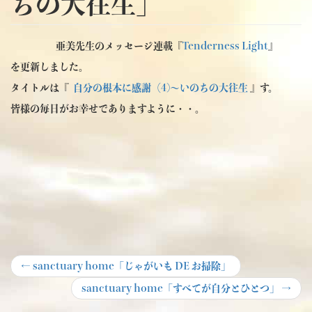
ちの大往生」
亜美先生のメッセージ連載『
Tenderness Light
』
を更新しました。
タイトルは『
自分の根本に感謝（4)～いのちの大往生
』す。
皆様の毎日がお幸せでありますように・・。
投
Previous
←
sanctuary home「じゃがいも DE お掃除」
post:
稿
Next
sanctuary home「すべてが自分とひとつ」
→
post:
ナ