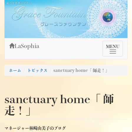
Skip
姫乃宮亜美公式サイト～Grace Fountain～
グレースファウンテン
to
content
LaSophia
TMenu
MENU
ホーム
トピックス
sanctuary home「 師走！」
sanctuary home「 師
走！」
マネージャー林崎由美子のブログ