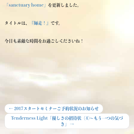
「sanctuary home」
を更新しました。
タイトルは、
『師走！』
です。
今日も素敵な時間をお過ごしくださいね！
投
Previous
←
2017スタートセミナーご予約状況のお知らせ
post:
稿
Next
Tenderness Light「優しさの招待状（4)～もう一つの気づ
post:
き」
→
ナ