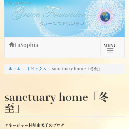
Skip
姫乃宮亜美公式サイト～Grace Fountain～
グレースファウンテン
to
content
LaSophia
TMenu
MENU
ホーム
トピックス
sanctuary home「冬至」
sanctuary home「冬
至」
マネージャー林崎由美子のブログ