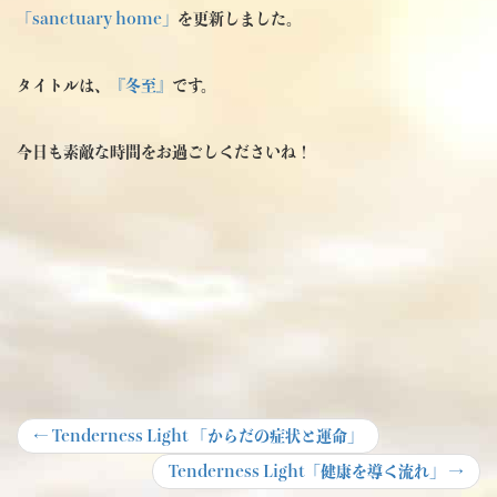
「sanctuary home」
を更新しました。
タイトルは、
『冬至』
です。
今日も素敵な時間をお過ごしくださいね！
投
Previous
←
Tenderness Light 「からだの症状と運命」
post:
稿
Next
Tenderness Light「健康を導く流れ」
→
post: