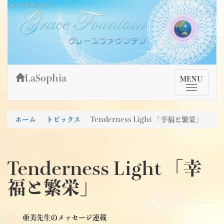
Skip
姫乃宮亜美公式サイト～Grace Fountain～
グレースファウンテン
to
content
LaSophia
TMenu
MENU
ホーム
トピックス
Tenderness Light 「幸福と繁栄」
Tenderness Light 「幸
福と繁栄」
亜美先生のメッセージ連載