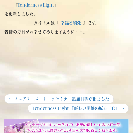
『
Tenderness Light
』
を更新しました。
タイトルは『
幸福と繁栄
』です。
皆様の毎日がお幸せでありますように・・。
投
Previous
←
フェアリーズ・トークセミナー追加日程が出ました
post:
稿
Next
Tenderness Light 「優しい関係の原点（1)」
→
post:
ナ
ビ