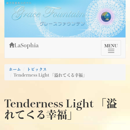
Skip
姫乃宮亜美公式サイト～Grace Fountain～
グレースファウンテン
to
content
LaSophia
TMenu
MENU
ホーム
トピックス
Tenderness Light 「溢れてくる幸福」
Tenderness Light 「溢
れてくる幸福」