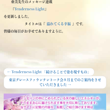
亜美先生のメッセージ連載
『
Tenderness Light
』
を更新しました。
タイトルは『
溢れてくる幸福
』です。
皆様の毎日がお幸せでありますように。
投
Previous
←
Tenderness Light 「続けることで姿を現すもの」
post:
稿
Next
東京グレースファウンテントーク会８月までのご案内をさせ
post:
ていただきました
→
ナ
ビ
ゲ