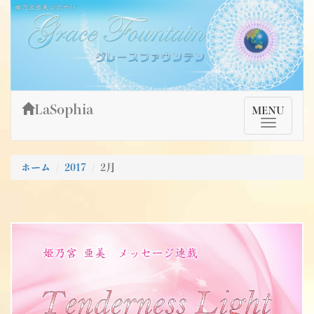
Skip
姫乃宮亜美公式サイト～Grace Fountain～
グレースファウンテン
to
content
LaSophia
TMenu
MENU
ホーム
2017
2月