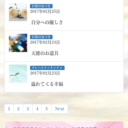
日常の気づき
2017年02月25日
自分への優しさ
日常の気づき
2017年02月24日
天使のお道具
グレースファウンテン
2017年02月23日
溢れてくる幸福
投
1
2
3
4
5
Next
稿
ナ