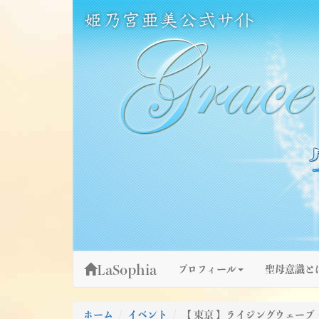
Skip
姫乃宮亜美公式サイト～Grace Fountain～
グレースファウンテン
to
content
LaSophia
プロフィール
聖母意識と
ホーム
イベント
【 東京 】ライジングウェーブ・ス