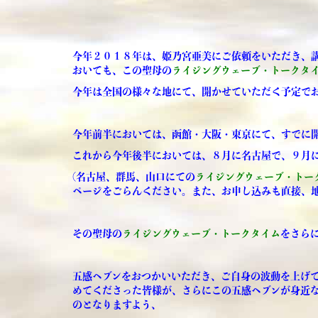
今年２０１８年は、姫乃宮亜美にご依頼をいただき、
おいても、この聖母の
ライジングウェーブ・トークタ
今年は全国の様々な地にて、開かせていただく予定で
今年前半においては、函館・大阪・東京にて、すでに
これから今年後半においては、８月に名古屋で、９月
(名古屋、群馬、山口にての
ライジングウェーブ・トー
ページをごらんください。また、お申し込みも直接、地
その聖母の
ライジングウェーブ・トークタイム
をさら
五感ヘブンをおつかいいただき、ご自身の波動を上げ
めてくださった皆様が、さらにこの五感ヘブンが身近
のとなりますよう、