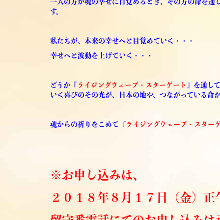
一人の方が魂の幸せに目覚めるとき、
その方の命を通
す。
私たちが、本来の幸せへと目覚めていく・・・
幸せへと波動を上げていく・・・
どうか『
ライジングウェーブ・スターゲート
』を通し
いく喜びのその光が、日本の地や、つながっている命
魂からの祈りをこめて『
ライジングウェーブ・スター
※お申し込みは、
２０１８年８
月１７日（金）正