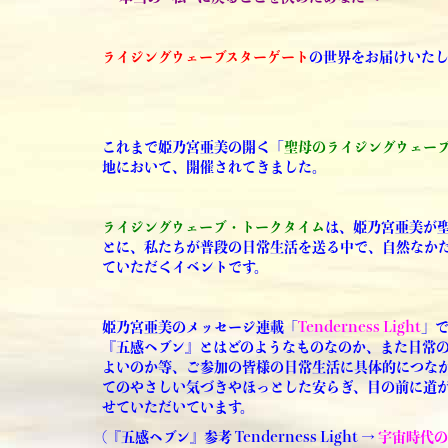
ライジングウェーブスターゲート
の世界をお届けいたし
これまで姫乃宮亜美の開く「
聖母のライジングウェー
地において、開催されてきました。
ライジングウェーブ・トークタイム
は、姫乃宮亜美が
とに、私たちが普段の日常生活を送る中で、自然なか
ていただくイベントです。
姫乃宮亜美のメッセージ連載「
Tenderness Light
」
『五感ヘブン』とはどのようなものなのか、また日常
よいのか等、ご参加の皆様の日常生活に具体的につな
てのやさしい気づきやほっとした安らぎ、目の前に道
せていただいています。
(
『五感ヘブン』参考 Tenderness Light →
宇宙時代の