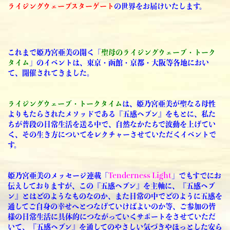
ライジングウェーブスターゲート
の世界をお届けいたします。
これまで姫乃宮亜美の開く「
聖母のライジングウェーブ・トーク
タイム
」のイベントは、東京・函館・京都・大阪等各地におい
て、開催されてきました。
ライジングウェーブ・トークタイム
は、姫乃宮亜美が聖なる母性
よりもたらされたメソッドである『五感ヘブン』をもとに、私た
ちが普段の日常生活を送る中で、自然なかたちで波動を上げてい
く、その生き方についてをレクチャーさせていただくイベントで
す。
姫乃宮亜美のメッセージ連載「
Tenderness Light
」でもすでにお
伝えしておりますが、この『五感ヘブン』を主軸に、『五感ヘブ
ン』とはどのようなものなのか、また日常の中でどのように五感を
通してご自身の幸せへとつなげていけばよいのか等、ご参加の皆
様の日常生活に具体的につながっていくサポートをさせていただ
いて、『五感ヘブン』を通してのやさしい気づきやほっとした安ら