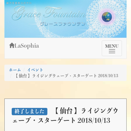
Skip
姫乃宮亜美公式サイト～Grace Fountain～
グレースファウンテン
to
content
LaSophia
TMenu
MENU
ホーム
イベント
【 仙台 】ライジングウェーブ・スターゲート 2018/10/13
【 仙台 】ライジングウ
終了しました
ェーブ・スターゲート 2018/10/13