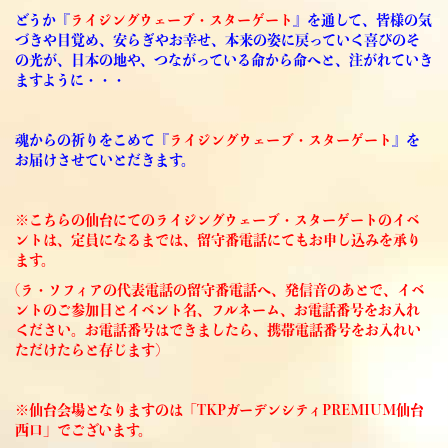
どうか『
ライジングウェーブ・スターゲート
』を通して、皆様の気
づきや目覚め、安らぎやお幸せ、本来の姿に戻っていく喜びのそ
の光が、日本の地や、つながっている命から命へと、注がれていき
ますように・・・
魂からの祈りをこめて『
ライジングウェーブ・スターゲート
』を
お届けさせていとだきます。
※こちらの仙台にてのライジングウェーブ・スターゲートのイベ
ントは、定員になるまでは、留守番電話にてもお申し込みを承り
ます。
(ラ・ソフィアの代表電話の留守番電話へ、発信音のあとで、イベ
ントのご参加日とイベント名、フルネーム、お電話番号をお入れ
ください。お電話番号はできましたら、携帯電話番号をお入れい
ただけたらと存じます)
※仙台会場となりますのは「TKPガーデンシティPREMIUM仙台
西口」でございます。