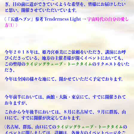
ぎ、目の前に道ができていくような希望を、皆様にお届けしたい
と思い、開催させていただいています。
(
『五感ヘブン』参考 Tenderness Light →
宇宙時代の自分の愛し
方(1)
)
今年２０１８年は、姫乃宮亜美にご依頼をいただき、講演にお呼
びくださっている、地方の主催者様が開くイベントにおいても、
この聖母の
ライジングウェーブ・トークタイム
のリクエストをいた
だき、
今年は全国の様々な地にて、開かせていただく予定でおります。
今年前半においては、函館・大阪・東京にて、すでに開催されて
おりますが、
これから今年後半においては、８月に名古屋で、９月に群馬、山
口にて、すでに開催が決定しております。
(名古屋、群馬、山口にての
ライジングウェーブ・トークタイム
の
イベントに関しましては、詳細は、各地方のイベントページをご