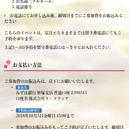
お名前（フルネーム）
電話番号
お電話にてお申し込み後、締切日までにご参加費をお振込みく
ださい
こちらのイベントは、定員となりますまでは留守番電話にてもご
予約を承ります。
上記1～3の事項を留守番電話にはっきりとお入れください。
お支払い方法
ご参加費のお振込みは、以下にお願いいたします。
振込先
みずほ銀行 笹塚支店 普通口座 2390513
口座名 株式会社ラ・ソフィア
予約振込締切日
2018年10月5日金曜日 15:00まで
参加費のお振込みをもってご予約が完了いたします。締切日