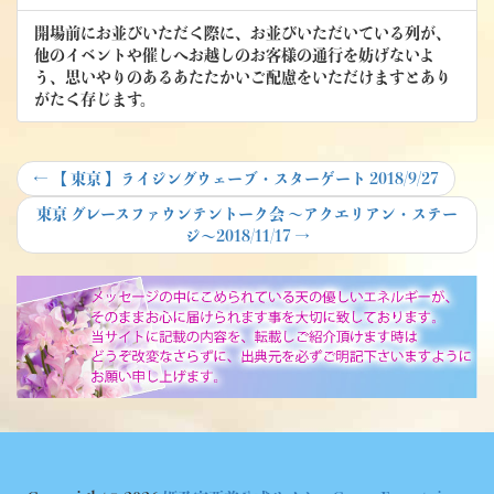
開場前にお並びいただく際に、お並びいただいている列が、
他のイベントや催しへお越しのお客様の通行を妨げないよ
う、思いやりのあるあたたかいご配慮をいただけますとあり
がたく存じます。
投
Previous
←
【 東京 】ライジングウェーブ・スターゲート 2018/9/27
post:
稿
Next
東京 グレースファウンテントーク会 ～アクエリアン・ステー
post:
ジ～2018/11/17
→
ナ
ビ
ゲ
ー
シ
ョ
ン