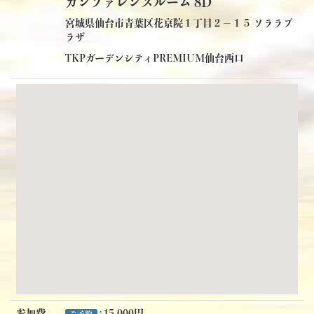
カンファレンスルーム 8D
宮城県仙台市青葉区花京院１丁目２−１５ ソララプ
ラザ
TKPガーデンシティPREMIUM仙台西口
参加費
: 15,000円
ご予約