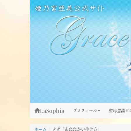
Skip
姫乃宮亜美公式サイト～Grace Fountain～
グレースファウンテン
to
content
LaSophia
プロフィール
聖母意識と
ホーム
タグ「あたたかい生き方」