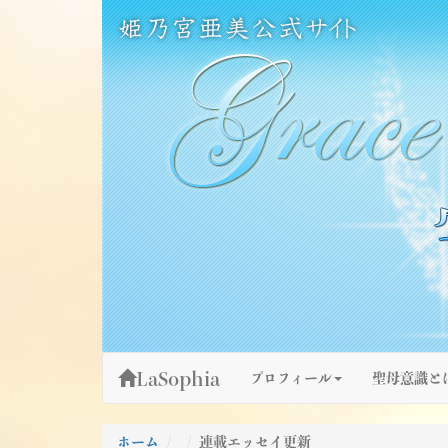
Skip
姫乃宮亜美公式サイト～Grace Fountain～
グレースファウンテン
to
content
LaSophia
プロフィール
聖母意識と
ホーム
連載エッセイ更新