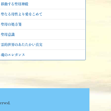
移動する聖母神殿
聖なる母性より愛をこめて
聖母の処方箋
聖母意識
霊的世界のあたたかい真実
魂のエレガンス
served.