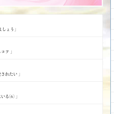
つきましょう」
けるコツ 」
し愛されたい 」
にいる(6) 」