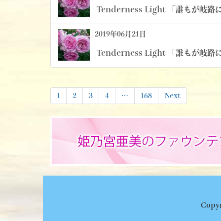
Tenderness Light 「誰もが岐路
2019年06月21日
Tenderness Light 「誰もが岐路
投
1
2
3
4
…
168
Next
稿
ナ
ビ
ゲ
ー
シ
ョ
Copyr
ン