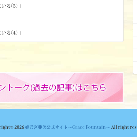
にいる(5) 」
にいる(4) 」
ight© 2026
姫乃宮亜美公式サイト～Grace Fountain～
All right re