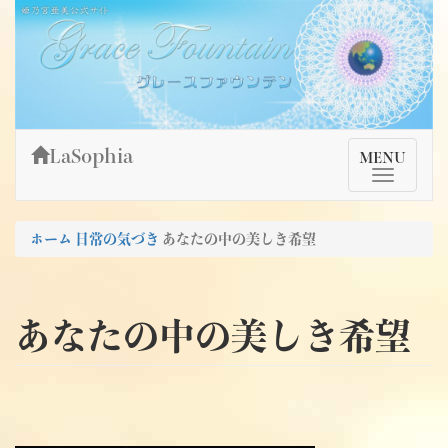
Skip
姫乃宮亜美公式サイト～Grace Fountain～
グレースファウンテン
to
content
LaSophia
TMenu
MENU
ホーム
日常の気づき
あなたの中の美しき希望
あなたの中の美しき希望