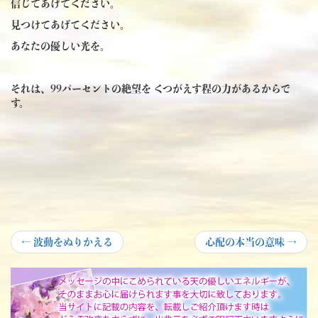
信じてあげてください。
見つけてあげてください。
あなたの優しい光を。
それは、99パーセントの絶望を くつがえす程の力があるからで
す。
投
Previous
Next
←
波動をぬりかえる
心配の本当の意味
→
post:
post:
稿
ナ
ビ