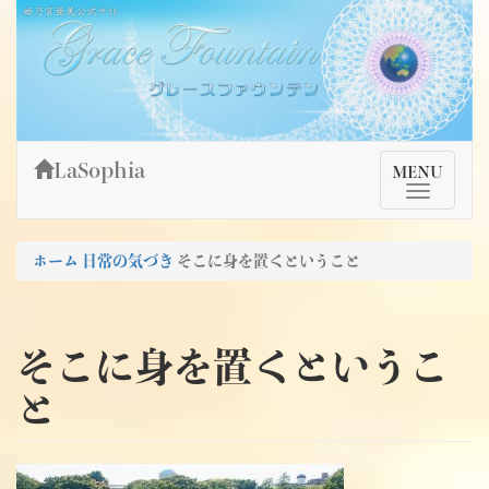
Skip
姫乃宮亜美公式サイト～Grace Fountain～
グレースファウンテン
to
content
LaSophia
TMenu
MENU
ホーム
日常の気づき
そこに身を置くということ
そこに身を置くというこ
と