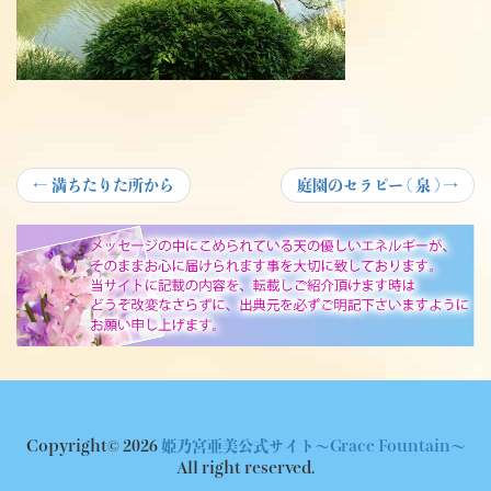
投
Previous
Next
←
満ちたりた所から
庭園のセラピー ( 泉 )
→
post:
post:
稿
ナ
ビ
ゲ
ー
シ
ョ
Copyright© 2026
姫乃宮亜美公式サイト～Grace Fountain～
ン
All right reserved.