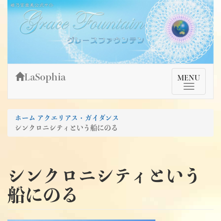
Skip
姫乃宮亜美公式サイト～Grace Fountain～
グレースファウンテン
to
content
LaSophia
TMenu
MENU
ホーム
アクエリアス・ガイダンス
シンクロニシティという船にのる
シンクロニシティという
船にのる