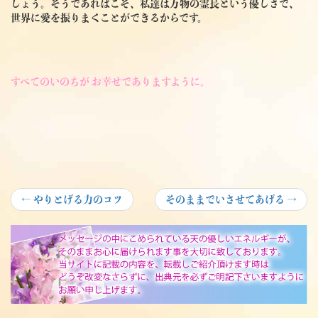
しょう。そうであればこそ、私達は万物の霊長という優しさで、
世界に愛を振りまくことができるからです。
すべてのいのちが お幸せでありますように。
投
Previous
Next
←
やりとげる力のコツ
そのままでいさせてあげる
→
post:
post:
稿
ナ
ビ
ゲ
ー