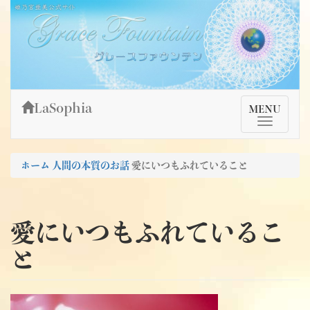
Skip
姫乃宮亜美公式サイト～Grace Fountain～
グレースファウンテン
to
content
LaSophia
TMenu
MENU
ホーム
人間の本質のお話
愛にいつもふれていること
愛にいつもふれているこ
と