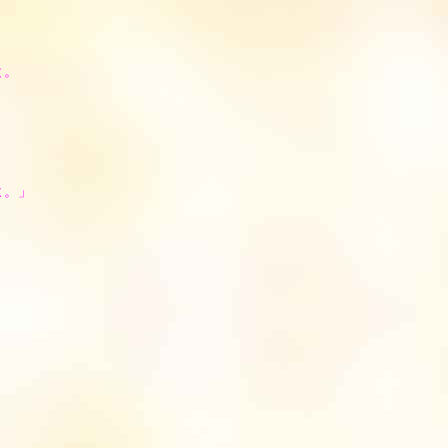
と。
よ。」
。