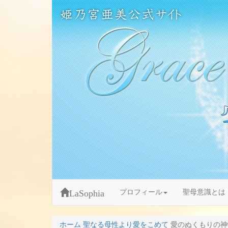
Skip
姫乃宮亜美公式サイト～Grace Fountain～
グレースファウンテン
to
content
LaSophia
プロフィール
聖母意識とは
ホーム
聖なる母性より愛をこめて
愛のぬくもりの神