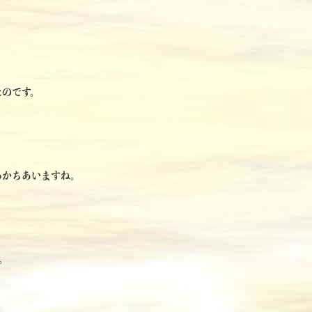
たのです。
わかちあいますね。
。