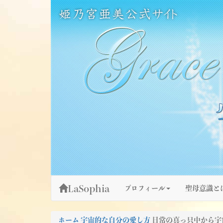
Skip
姫乃宮亜美公式サイト～Grace Fountain～
グレースファウンテン
to
content
LaSophia
プロフィール
聖母意識と
ホーム
宇宙的な自分の愛し方
日常の真っ只中から宇