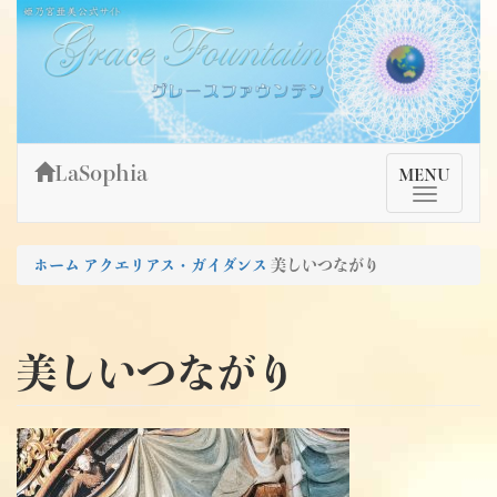
Skip
姫乃宮亜美公式サイト～Grace Fountain～
グレースファウンテン
to
content
LaSophia
TMenu
MENU
ホーム
アクエリアス・ガイダンス
美しいつながり
美しいつながり