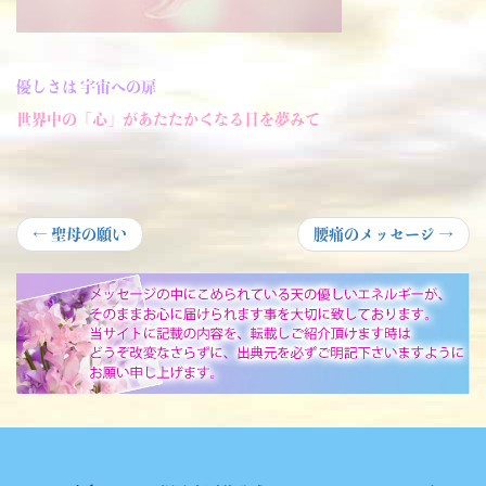
優しさは 宇宙への扉
世界中の「心」があたたかくなる日を夢みて
投
Previous
Next
←
聖母の願い
腰痛のメッセージ
→
post:
post:
稿
ナ
ビ
ゲ
ー
シ
ョ