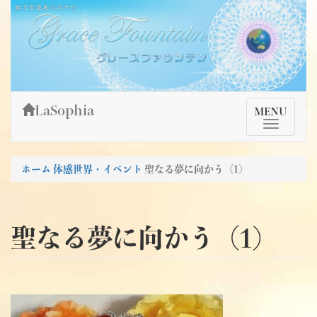
Skip
姫乃宮亜美公式サイト～Grace Fountain～
グレースファウンテン
to
content
LaSophia
TMenu
MENU
ホーム
体感世界・イベント
聖なる夢に向かう（1)
聖なる夢に向かう（1)