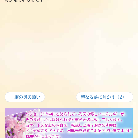
投
Previous
Next
←
胸の奥の願い
聖なる夢に向かう（2)
→
post:
post:
稿
ナ
ビ
ゲ