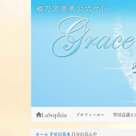
Skip
姫乃宮亜美公式サイト～Grace Fountain～
グレースファウンテン
to
content
LaSophia
プロフィール
聖母意識と
ホーム
幸せの基本
自分の真ん中