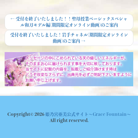
投
Previous
←
受付を終了いたしました！！聖母授業ベーシックスペシャ
post:
ル和刀モデル編(期間限定オンライン動画)のご案内
稿
Next
受付を終了いたしました！岩手チャネル(期間限定オンライン
ナ
post:
動画)のご案内
→
ビ
ゲ
ー
シ
ョ
ン
Copyright© 2026
姫乃宮亜美公式サイト～Grace Fountain～
All right reserved.