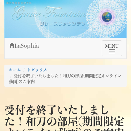
Skip
姫乃宮亜美公式サイト～Grace Fountain～
グレースファウンテン
to
content
LaSophia
TMenu
MENU
ホーム
トピックス
受付を終了いたしました！和刀の部屋(期間限定オンライン
動画)のご案内
受付を終了いたしまし
た！和刀の部屋(期間限定