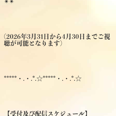
✴✴
(2026年3月31日から4月30日までご視
聴が可能となります)
*****・.・.*.☆*****・.・.*.☆
【受付及び配信スケジュール】