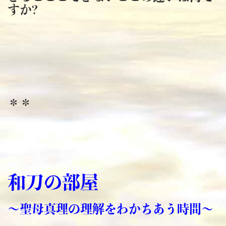
すか?
＊＊
和刀の部屋
～聖母真理の理解をわかちあう時間～